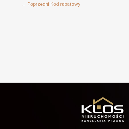
←
Poprzedni Kod rabatowy