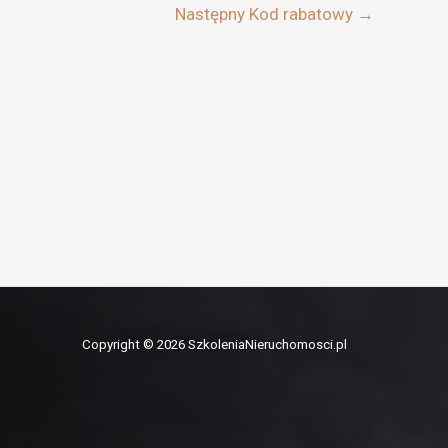
Następny Kod rabatowy
→
Copyright © 2026 SzkoleniaNieruchomosci.pl