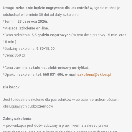
Uwaga-
szkolenie będzie nagrywane dla uczestników,
będzie można je
odsłuchać w terminie 30 dni od daty szkolenia.
*Termin:
23 czerwca 2026r.
*Miejsce: szkolenie
on-line.
*Czas szkolenia:
5,5 godzin zegarowych
( w tym dwie przerwy 15 min. oraz
10 min.).
*Godziny szkolenia:
9.30-15.00.
*Cena: 350 zł.
*Cena zawiera:
szkolenie, elektroniczny certyfikat.
*Opiekun szkolenia:
tel. 668 831 406, e-mail:
szkolenia@eklos.pl
Dla kogo?
Jest to idealne szkolenie dla pośredników w obrocie nieruchomościami
obsługujących cudzoziemców.
Zalety szkolenia:
– prowadząca jest doświadczonym prawnikiem z zakresu prawa