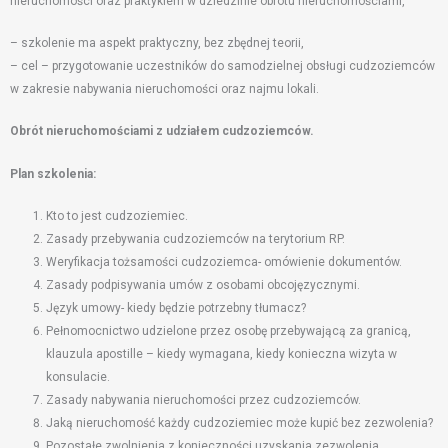
nieruchomości oraz praktykiem w dziedzinie obrotu nieruchomościami,
– szkolenie ma aspekt praktyczny, bez zbędnej teorii,
– cel – przygotowanie uczestników do samodzielnej obsługi cudzoziemców
w zakresie nabywania nieruchomości oraz najmu lokali.
Obrót nieruchomościami z udziałem cudzoziemców.
Plan szkolenia:
Kto to jest cudzoziemiec.
Zasady przebywania cudzoziemców na terytorium RP.
Weryfikacja tożsamości cudzoziemca- omówienie dokumentów.
Zasady podpisywania umów z osobami obcojęzycznymi.
Język umowy- kiedy będzie potrzebny tłumacz?
Pełnomocnictwo udzielone przez osobę przebywającą za granicą,
klauzula apostille – kiedy wymagana, kiedy konieczna wizyta w
konsulacie.
Zasady nabywania nieruchomości przez cudzoziemców.
Jaką nieruchomość każdy cudzoziemiec może kupić bez zezwolenia?
Pozostałe zwolnienia z konieczności uzyskania zezwolenia.