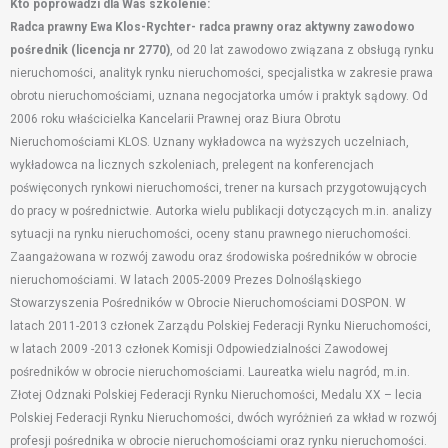
Kto poprowadzi dla Was szkolenie:
Radca prawny Ewa Klos-Rychter- radca prawny oraz aktywny zawodowo
pośrednik (licencja nr 2770)
, od 20 lat zawodowo związana z obsługą rynku
nieruchomości, analityk rynku nieruchomości, specjalistka w zakresie prawa
obrotu nieruchomościami, uznana negocjatorka umów i praktyk sądowy. Od
2006 roku właścicielka Kancelarii Prawnej oraz Biura Obrotu
Nieruchomościami KLOS. Uznany wykładowca na wyższych uczelniach,
wykładowca na licznych szkoleniach, prelegent na konferencjach
poświęconych rynkowi nieruchomości, trener na kursach przygotowujących
do pracy w pośrednictwie. Autorka wielu publikacji dotyczących m.in. analizy
sytuacji na rynku nieruchomości, oceny stanu prawnego nieruchomości.
Zaangażowana w rozwój zawodu oraz środowiska pośredników w obrocie
nieruchomościami. W latach 2005-2009 Prezes Dolnośląskiego
Stowarzyszenia Pośredników w Obrocie Nieruchomościami DOSPON. W
latach 2011-2013 członek Zarządu Polskiej Federacji Rynku Nieruchomości,
w latach 2009 -2013 członek Komisji Odpowiedzialności Zawodowej
pośredników w obrocie nieruchomościami. Laureatka wielu nagród, m.in.
Złotej Odznaki Polskiej Federacji Rynku Nieruchomości, Medalu XX – lecia
Polskiej Federacji Rynku Nieruchomości, dwóch wyróżnień za wkład w rozwój
profesji pośrednika w obrocie nieruchomościami oraz rynku nieruchomości.