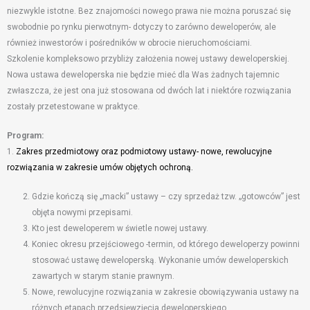
niezwykle istotne. Bez znajomości nowego prawa nie można poruszać się
swobodnie po rynku pierwotnym- dotyczy to zarówno deweloperów, ale
również inwestorów i pośredników w obrocie nieruchomościami.
Szkolenie kompleksowo przybliży założenia nowej ustawy deweloperskiej.
Nowa ustawa deweloperska nie będzie mieć dla Was żadnych tajemnic
zwłaszcza, że jest ona już stosowana od dwóch lat i niektóre rozwiązania
zostały przetestowane w praktyce.
Program:
1.
Zakres przedmiotowy oraz podmiotowy ustawy- nowe, rewolucyjne
rozwiązania w zakresie umów objętych ochroną.
Gdzie kończą się „macki” ustawy – czy sprzedaż tzw. „gotowców” jest
objęta nowymi przepisami.
Kto jest deweloperem w świetle nowej ustawy.
Koniec okresu przejściowego -termin, od którego deweloperzy powinni
stosować ustawę deweloperską. Wykonanie umów deweloperskich
zawartych w starym stanie prawnym.
Nowe, rewolucyjne rozwiązania w zakresie obowiązywania ustawy na
różnych etapach przedsięwzięcia deweloperskiego.