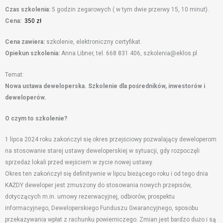
Czas szkolenia:
5 godzin zegarowych ( w tym dwie przerwy 15, 10 minut).
Cena:
350 zł
Cena zawiera:
szkolenie, elektroniczny certyfikat.
Opiekun szkolenia:
Anna Libner, tel. 668 831 406, szkolenia@eklos.pl
Temat:
Nowa ustawa deweloperska. Szkolenie dla pośredników, inwestorów i
deweloperów.
O czym to szkolenie?
1 lipca 2024 roku zakończył się okres przejściowy pozwalający deweloperom
na stosowanie starej ustawy deweloperskiej w sytuacji, gdy rozpoczęli
sprzedaż lokali przed wejściem w życie nowej ustawy.
Okres ten zakończył się definitywnie w lipcu bieżącego roku i od tego dnia
KAŻDY deweloper jest zmuszony do stosowania nowych przepisów,
dotyczących m.in. umowy rezerwacyjnej, odbiorów, prospektu
informacyjnego, Deweloperskiego Funduszu Gwarancyjnego, sposobu
przekazywania wpłat z rachunku powierniczego. Zmian jest bardzo dużo i są