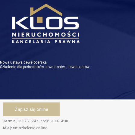
Przejdź
do
treści
Nowa ustawa deweloperska.
Szkolenie dla pośredników, inwestorów i deweloperów.
Zapisz się online
Termin:
16.07.2024 r., godz. 9:30-14:30.
Miejsce:
szkolenie on-line