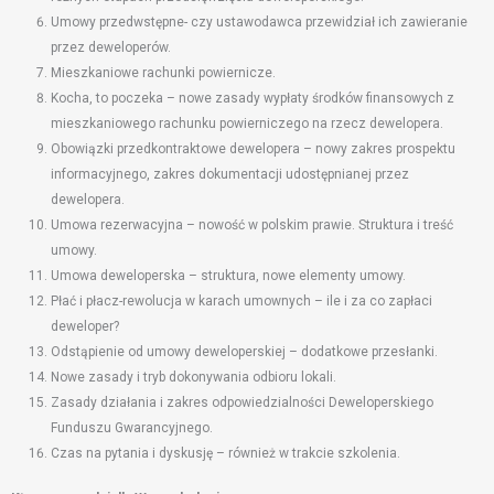
Umowy przedwstępne- czy ustawodawca przewidział ich zawieranie
przez deweloperów.
Mieszkaniowe rachunki powiernicze.
Kocha, to poczeka – nowe zasady wypłaty środków finansowych z
mieszkaniowego rachunku powierniczego na rzecz dewelopera.
Obowiązki przedkontraktowe dewelopera – nowy zakres prospektu
informacyjnego, zakres dokumentacji udostępnianej przez
dewelopera.
Umowa rezerwacyjna – nowość w polskim prawie. Struktura i treść
umowy.
Umowa deweloperska – struktura, nowe elementy umowy.
Płać i płacz-rewolucja w karach umownych – ile i za co zapłaci
deweloper?
Odstąpienie od umowy deweloperskiej – dodatkowe przesłanki.
Nowe zasady i tryb dokonywania odbioru lokali.
Zasady działania i zakres odpowiedzialności Deweloperskiego
Funduszu Gwarancyjnego.
Czas na pytania i dyskusję – również w trakcie szkolenia.