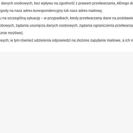
ie danych osobowych, bez wpływu na zgodność z prawem przetwarzania, którego d
zgody na nasz adres korespondencyjny lub nasz adres mailowy,
u na szczególną sytuację – w przypadkach, kiedy przetwarzamy dane na podstawi
obowych, żądania usunięcia danych osobowych, żądania ograniczenia przetwarz
cznie możliwe).
ych, w tym również udzielenia odpowiedzi na złożone zapytanie mailowe, a ich 