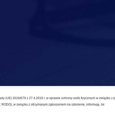
i Rady (UE) 2016/679 z 27.4.2016 r. w sprawie ochrony osób fizycznych w związku 
 RODO), w związku z otrzymanym zgłoszeniem na szkolenie, informuję, że: