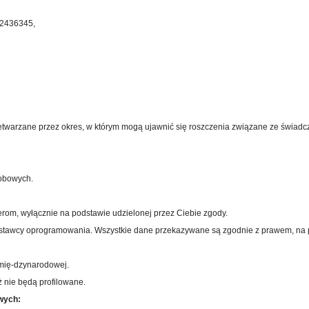
42436345,
arzane przez okres, w którym mogą ujawnić się roszczenia związane ze świadczon
sobowych.
m, wyłącznie na podstawie udzielonej przez Ciebie zgody.
ostawcy oprogramowania. Wszystkie dane przekazywane są zgodnie z prawem, na
mię-dzynarodowej.
 nie będą profilowane.
wych: