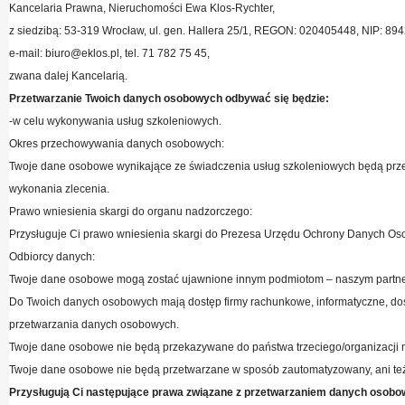
Kancelaria Prawna, Nieruchomości Ewa Klos-Rychter,
z siedzibą: 53-319 Wrocław, ul. gen. Hallera 25/1, REGON: 020405448, NIP: 89
e-mail: biuro@eklos.pl, tel. 71 782 75 45,
zwana dalej Kancelarią.
Przetwarzanie Twoich danych osobowych odbywać się będzie:
-w celu wykonywania usług szkoleniowych.
Okres przechowywania danych osobowych:
Twoje dane osobowe wynikające ze świadczenia usług szkoleniowych będą przetw
wykonania zlecenia.
Prawo wniesienia skargi do organu nadzorczego:
Przysługuje Ci prawo wniesienia skargi do Prezesa Urzędu Ochrony Danych O
Odbiorcy danych:
Twoje dane osobowe mogą zostać ujawnione innym podmiotom – naszym partnero
Do Twoich danych osobowych mają dostęp firmy rachunkowe, informatyczne, d
przetwarzania danych osobowych.
Twoje dane osobowe nie będą przekazywane do państwa trzeciego/organizacji 
Twoje dane osobowe nie będą przetwarzane w sposób zautomatyzowany, ani też
Przysługują Ci następujące prawa związane z przetwarzaniem danych osobo