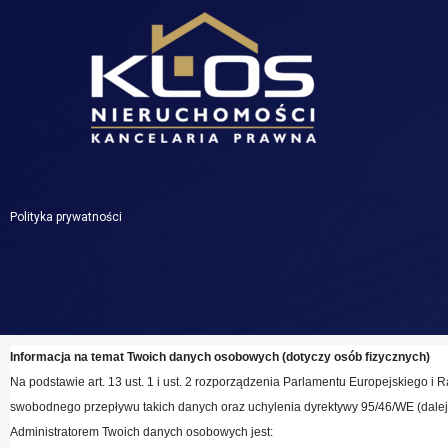
Przejdź
do
treści
Polityka prywatności
Informacja na temat Twoich danych osobowych (dotyczy osób fizycznych)
Na podstawie art. 13 ust. 1 i ust. 2 rozporządzenia Parlamentu Europejskiego 
swobodnego przepływu takich danych oraz uchylenia dyrektywy 95/46/WE (dalej:
Administratorem Twoich danych osobowych jest: